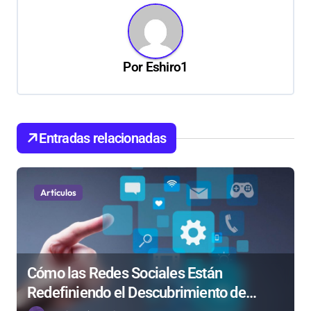
g
a
c
Por
Eshiro1
i
ó
n
d
Entradas relacionadas
e
e
Artículos
n
t
r
Cómo las Redes Sociales Están
a
Redefiniendo el Descubrimiento de
d