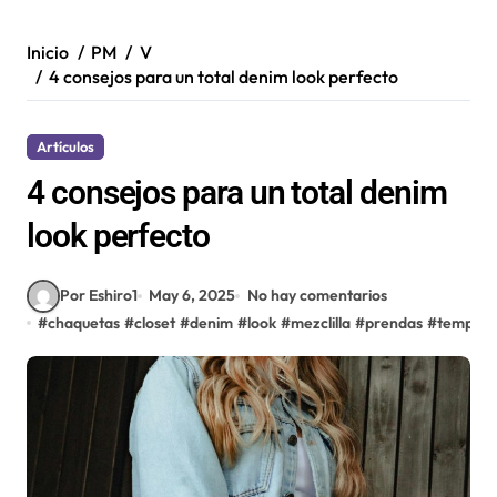
Inicio
PM
V
4 consejos para un total denim look perfecto
Artículos
4 consejos para un total denim
look perfecto
Por Eshiro1
May 6, 2025
No hay comentarios
#
chaquetas
#
closet
#
denim
#
look
#
mezclilla
#
prendas
#
tempor