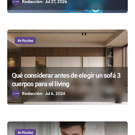
Plataformas por los Jóvenes Adultos
Redacción
Jul 27, 2026
a
s
Artículos
Qué considerar antes de elegir un sofá 3
cuerpos para el living
Redacción
Jul 6, 2026
Artículos