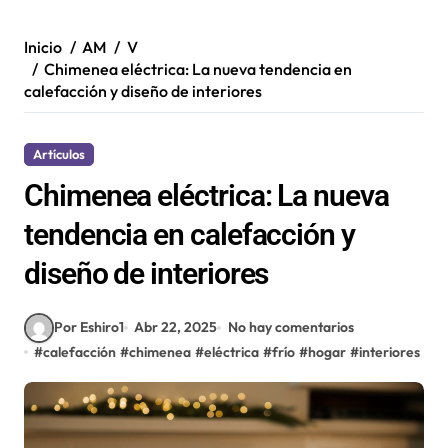
Inicio
AM
V
Chimenea eléctrica: La nueva tendencia en
calefacción y diseño de interiores
Artículos
Chimenea eléctrica: La nueva
tendencia en calefacción y
diseño de interiores
Por Eshiro1
Abr 22, 2025
No hay comentarios
#
calefacción
#
chimenea
#
eléctrica
#
frío
#
hogar
#
interiores
#
in