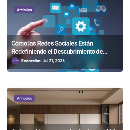
n
Artículos
t
r
a
d
Cómo las Redes Sociales Están
Redefiniendo el Descubrimiento de
a
Plataformas por los Jóvenes Adultos
Redacción
Jul 27, 2026
s
Artículos