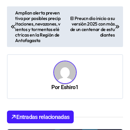
N
Amplían alerta preven
tiva por posibles precip
El Preucn dio inicio a su
a
itaciones, nevazones, v
versión 2025 con más
v
ientos y tormentas elé
de un centenar de estu
ctricas en la Región de
diantes
e
Antofagasta
g
a
c
i
ó
Por
Eshiro1
n
d
e
Entradas relacionadas
e