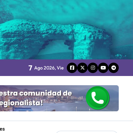
board
 Gobierno
mpresa 100% estatal
7
les
Ago 2026, Vie
Mordaza 2.0”
les