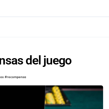
irá en Maldivas, Portugal y Brasil por el Tour Mundial de Body
nsas del juego
gos
#
recompensa