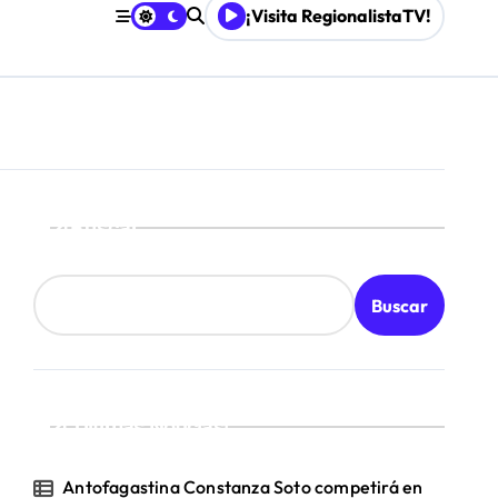
¡Visita RegionalistaTV!
board
Buscar
Buscar
¡Ultimas Noticias!
Antofagastina Constanza Soto competirá en