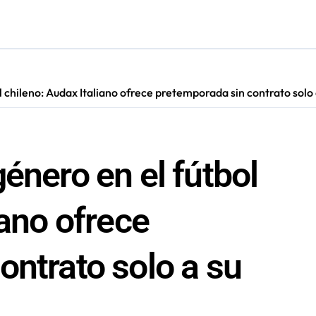
s: De estar de acuerdo con privatizar Codelco a defender una e
adora Andina y prohíbe uso de caldera por graves riesgos labora
irmado como refuerzo estrella de Unión Española
l chileno: Audax Italiano ofrece pretemporada sin contrato solo
cautadas tras investigaciones iniciadas en Antofagasta
énero en el fútbol
iano ofrece
ontrato solo a su