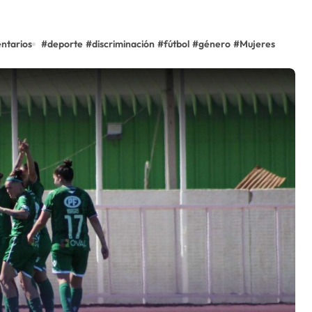
ntarios
#
deporte
#
discriminación
#
fútbol
#
género
#
Mujeres