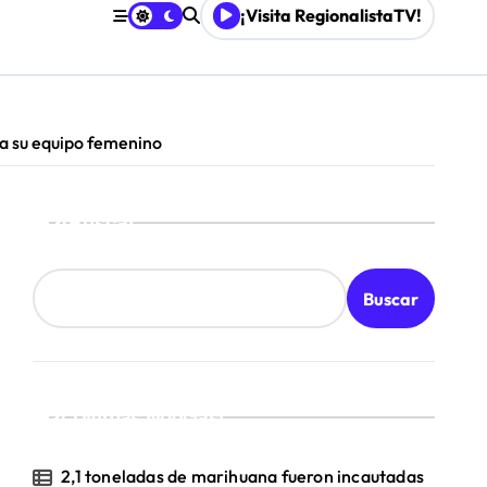
¡Visita RegionalistaTV!
mpresa 100% estatal
les
 a su equipo femenino
Buscar
Buscar
¡Ultimas Noticias!
2,1 toneladas de marihuana fueron incautadas