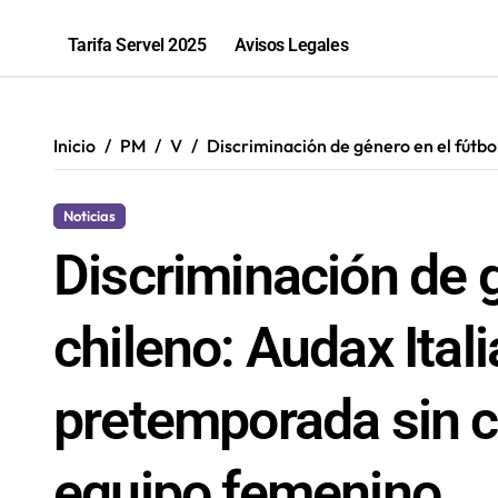
La «voltereta» del diputado Arquero
Tarifa Servel 2025
Avisos Legales
Salud inicia sumario contra Embotell
Antofagastino Ángelo Araos es conf
Inicio
PM
V
Discriminación de género en el fútbo
2,1 toneladas de marihuana fueron in
Noticias
Discriminación de g
chileno: Audax Ital
pretemporada sin c
equipo femenino