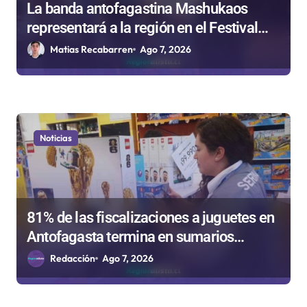
La banda antofagastina Mashukaos
representará a la región en el Festival
Rockódromo de Valparaíso
Matias Recabarren
Ago 7, 2026
Noticias
81% de las fiscalizaciones a juguetes en
Antofagasta termina en sumarios
sanitarios
Redacción
Ago 7, 2026