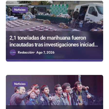
n
t
Noticias
r
a
d
2,1 toneladas de marihuana fueron
a
incautadas tras investigaciones iniciadas
s
en Antofagasta
Redacción
Ago 7, 2026
Noticias