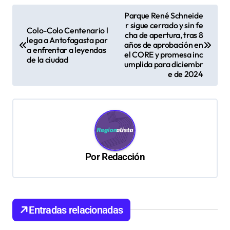
N
Parque René Schneide
r sigue cerrado y sin fe
a
Colo-Colo Centenario l
cha de apertura, tras 8
lega a Antofagasta par
v
años de aprobación en
a enfrentar a leyendas
el CORE y promesa inc
de la ciudad
e
umplida para diciembr
e de 2024
g
a
c
i
ó
Por
Redacción
n
d
e
Entradas relacionadas
e