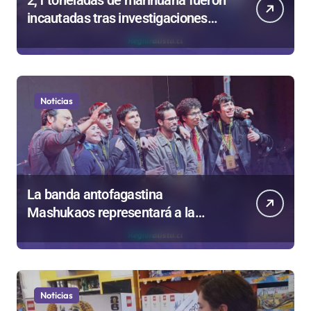
2,1 toneladas de marihuana fueron
incautadas tras investigaciones
iniciadas en Antofagasta
Noticias
La banda antofagastina
Mashukaos representará a la
región en el Festival Rockódromo
de Valparaíso
Noticias