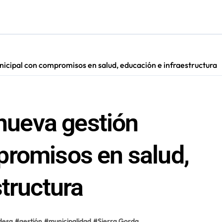
nicipal con compromisos en salud, educación e infraestructura
 nueva gestión
promisos en salud,
tructura
desa
#
gestión
#
municipalidad
#
Sierra Gorda