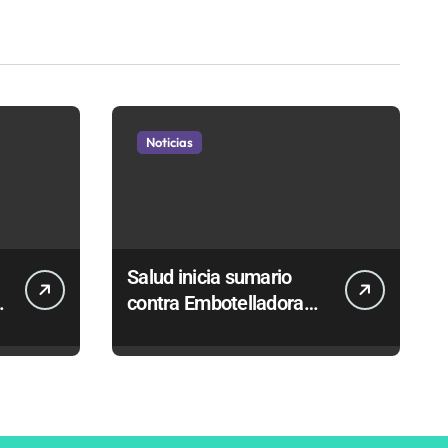
Noticias
Salud inicia sumario
contra Embotelladora
Andina y prohíbe uso de
caldera por graves
riesgos laborales