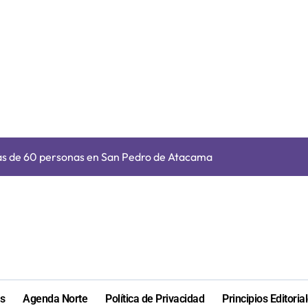
ara nuevas contrataciones en la Región Antofagasta
e transparentar datos ante controvertida medida que evalúa el
s: De estar de acuerdo con privatizar Codelco a defender una e
adora Andina y prohíbe uso de caldera por graves riesgos labora
irmado como refuerzo estrella de Unión Española
más de 60 personas en San Pedro de Atacama
cultar información”: Colegio de Periodistas cuestiona la “Ley 
ión de “Kuy Kuy” para celebrar el Día del Niño
res de 75 años gracias a la reforma aprobada el 2025
n su entrenamiento para enfrentar emergencias complejas
ara nuevas contrataciones en la Región Antofagasta
as
Agenda Norte
Política de Privacidad
Principios Editoria