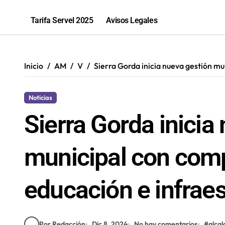
Tarifa Servel 2025
Avisos Legales
Inicio
AM
V
Sierra Gorda inicia nueva gestión mu
Noticias
Sierra Gorda inicia
municipal con com
educación e infraes
Por Redacción
Dic 8, 2024
No hay comentarios
#
alcal