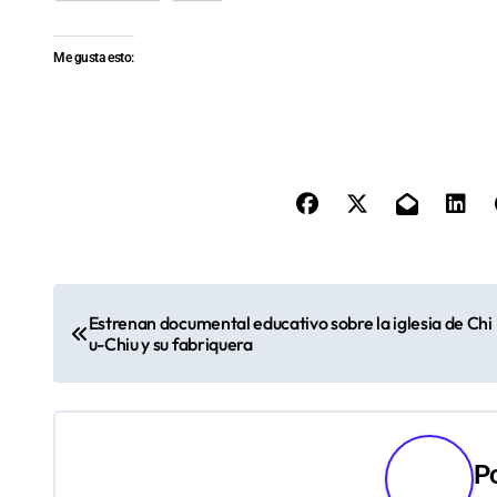
Me gusta esto:
N
Estrenan documental educativo sobre la iglesia de Chi
a
u-Chiu y su fabriquera
v
e
P
g