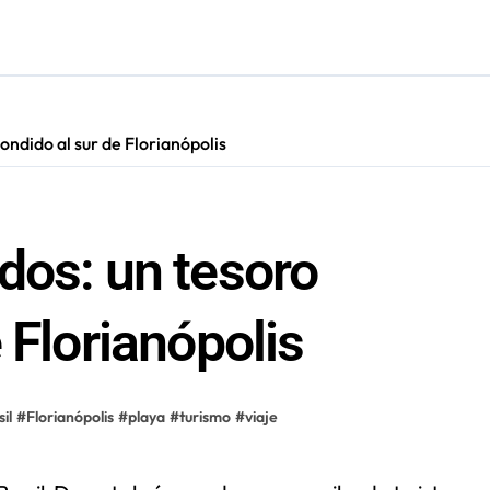
irá en Maldivas, Portugal y Brasil por el Tour Mundial de Body
ondido al sur de Florianópolis
dos: un tesoro
 Florianópolis
il
#
Florianópolis
#
playa
#
turismo
#
viaje