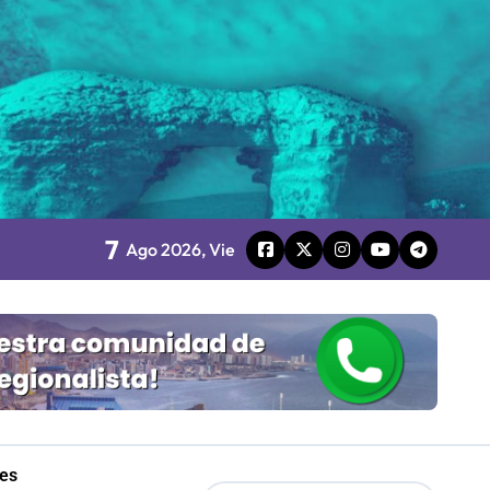
board
 Gobierno
mpresa 100% estatal
7
les
Ago 2026, Vie
Mordaza 2.0”
les