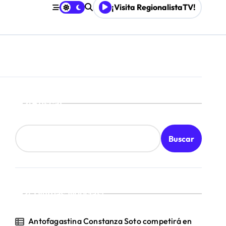
¡Visita RegionalistaTV!
board
Buscar
Buscar
¡Ultimas Noticias!
Antofagastina Constanza Soto competirá en