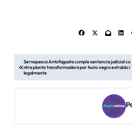
N
Sernapesca Antofagasta cumple sentencia judicial co
ntra planta transformadora por huiro negro extraído i
a
legalmente
v
e
P
g
a