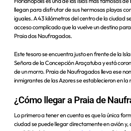
Florianópolis es una de las islas más famosas de Brasil. Durante la época de verano, miles de turistas
llegan para disfrutar de sus hermosas playas co
iguales. A 43 kilómetros del centro de la ciudad 
acceso complicado que la vuelve un destino para
Praia dos Naufragados.
Este tesoro se encuentra justo en frente de la Is
Señora de la Concepción Araçatuba y está coronad
de un morro. Praia de Naufragados lleva ese nom
inmigrantes de las Azores se establecieron en la 
¿Cómo llegar a Praia de Naufr
Lo primero a tener en cuenta es que la única form
ciudad se puede llegar directamente en avión y, a