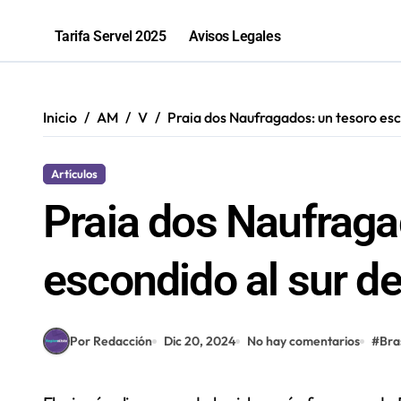
Antofagastina Constanza Soto compet
Tarifa Servel 2025
Avisos Legales
Inicio
AM
V
Praia dos Naufragados: un tesoro esc
Artículos
Praia dos Naufraga
escondido al sur de
Por Redacción
Dic 20, 2024
No hay comentarios
#
Bras