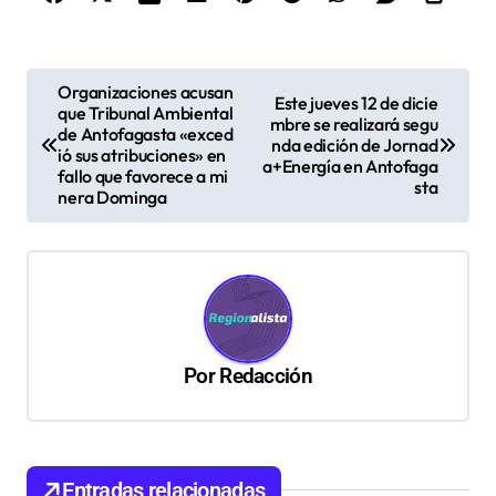
N
Organizaciones acusan
Este jueves 12 de dicie
que Tribunal Ambiental
a
mbre se realizará segu
de Antofagasta «exced
nda edición de Jornad
v
ió sus atribuciones» en
a+Energía en Antofaga
fallo que favorece a mi
sta
e
nera Dominga
g
a
c
i
ó
Por
Redacción
n
d
e
Entradas relacionadas