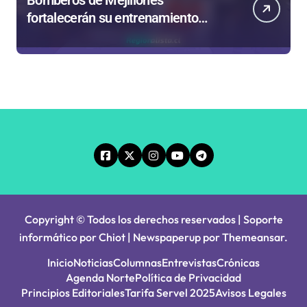
Bomberos de Mejillones
fortalecerán su entrenamiento
para enfrentar emergencias
complejas
Copyright © Todos los derechos reservados | Soporte
informático por Chiot
|
Newspaperup
por
Themeansar
.
Inicio
Noticias
Columnas
Entrevistas
Crónicas
Agenda Norte
Política de Privacidad
Principios Editoriales
Tarifa Servel 2025
Avisos Legales