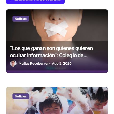
e
n
Noticias
t
r
a
d
“Los que ganan son quienes quieren
ocultar información”: Colegio de
a
Periodistas cuestiona la “Ley Mordaza
Matias Recabarren
Ago 5, 2026
s
2.0”
Noticias