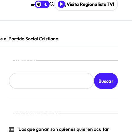
¡Visita RegionalistaTV!
retenimiento local
Mordaza 2.0”
el Partido Social Cristiano
Buscar
Buscar
¡Ultimas Noticias!
“Los que ganan son quienes quieren ocultar