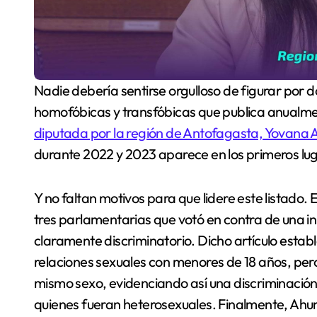
Nadie debería sentirse orgulloso de figurar por
homofóbicas y transfóbicas que publica anualm
diputada por la región de Antofagasta, Yovana A
durante 2022 y 2023 aparece en los primeros lug
Y no faltan motivos para que lidere este listad
tres parlamentarias que votó en contra de una ini
claramente discriminatorio. Dicho artículo esta
relaciones sexuales con menores de 18 años, pero 
mismo sexo, evidenciando así una discriminació
quienes fueran heterosexuales. Finalmente, Ahum