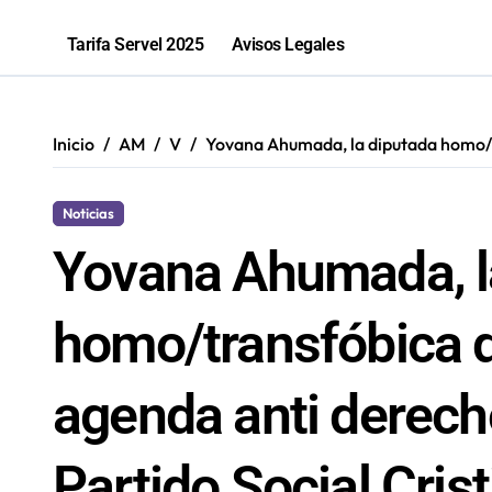
Bravar Sports Bar Antofagasta celeb
Tarifa Servel 2025
Avisos Legales
Récord en Chile: Novandino Litio ina
“Los que ganan son quienes quieren o
Inicio
AM
V
Yovana Ahumada, la diputada homo/t
Noticias
Yovana Ahumada, l
homo/transfóbica 
agenda anti derec
Partido Social Cris