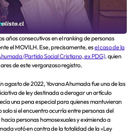
 dos años consecutivos en el ranking de personas
ente el MOVILH. Ese, precisamente, es
el caso de la
humada (Partido Social Cristiano, ex PDG),
quien
ares de este vergonzoso registro.
o. En agosto de 2022, Yovana Ahumada fue una de las
ciativa de ley destinada a derogar un artículo
blecía una pena especial para quienes mantuvieran
solo si el encuentro ocurría entre personas del
n hacia personas homosexuales y eximiendo a
ada votó en contra de la totalidad de la «Ley