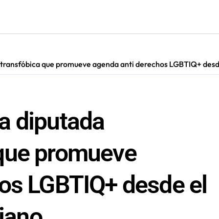
ra su primer año consolidándose como polo de encuentro y ent
ugura ruta eléctrica de carga de casi 500 kilómetros
cultar información”: Colegio de Periodistas cuestiona la “Ley 
ransfóbica que promueve agenda anti derechos LGBTIQ+ desde 
a diputada
que promueve
hos LGBTIQ+ desde el
tiano