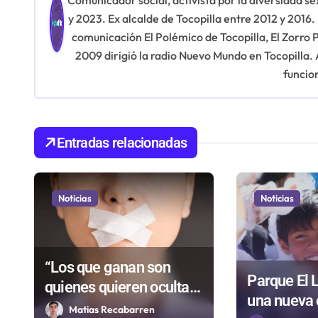
Comunicador social, activista por la diversidad sex
y 2023. Ex alcalde de Tocopilla entre 2012 y 2016.
a
comunicación El Polémico de Tocopilla, El Zorro
c
2009 dirigió la radio Nuevo Mundo en Tocopilla.
funcio
i
ó
n
Entradas relacionadas
d
e
Noticias
Noticias
e
n
“Los que ganan son
Parque El L
t
quienes quieren ocultar
una nueva 
información”: Colegio de
r
Matias Recabarren