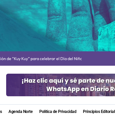
ugura ruta eléctrica de carga de casi 500 kilómetros
cultar información”: Colegio de Periodistas cuestiona la “Ley 
ión de “Kuy Kuy” para celebrar el Día del Niño
res de 75 años gracias a la reforma aprobada el 2025
n su entrenamiento para enfrentar emergencias complejas
tró 7.310 accidentes laborales y de trayecto durante 2025
ina que apuesta por la música queer y la representación sáfica
ctiva a autor de femicidio tentado contra calameña
as
Agenda Norte
Política de Privacidad
Principios Editoria
los Premios Regionales “Linterna de Papel” 2026