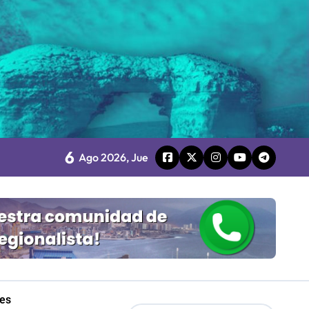
Mordaza 2.0”
6
Ago 2026, Jue
les