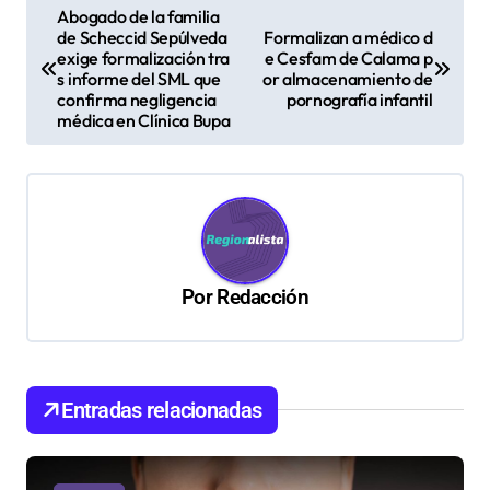
N
Abogado de la familia
de Scheccid Sepúlveda
Formalizan a médico d
a
exige formalización tra
e Cesfam de Calama p
v
s informe del SML que
or almacenamiento de
confirma negligencia
pornografía infantil
e
médica en Clínica Bupa
g
a
c
i
ó
Por
Redacción
n
d
e
Entradas relacionadas
e
n