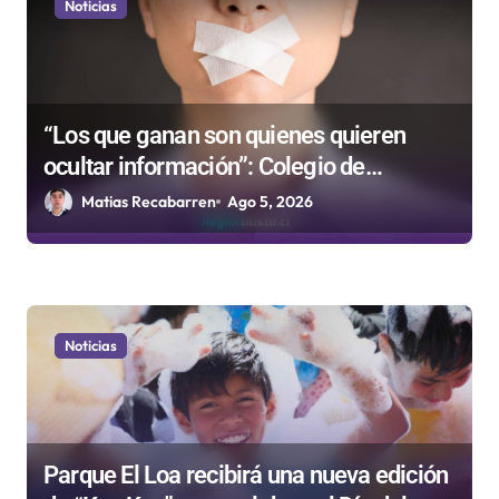
Noticias
t
r
a
d
“Los que ganan son quienes quieren
ocultar información”: Colegio de
a
Periodistas cuestiona la “Ley Mordaza
Matias Recabarren
Ago 5, 2026
s
2.0”
Noticias
Parque El Loa recibirá una nueva edición