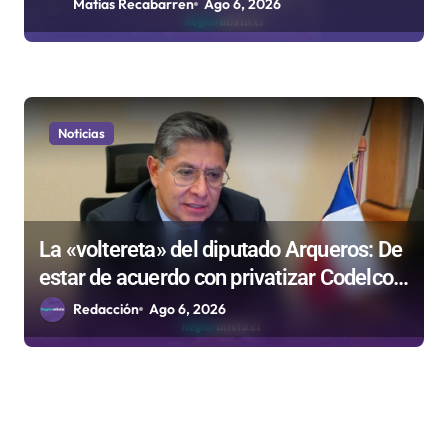
medida que evalúa el Gobierno
Matias Recabarren
Ago 6, 2026
Noticias
La «voltereta» del diputado Arqueros: De
estar de acuerdo con privatizar Codelco a
defender una empresa 100% estatal
Redacción
Ago 6, 2026