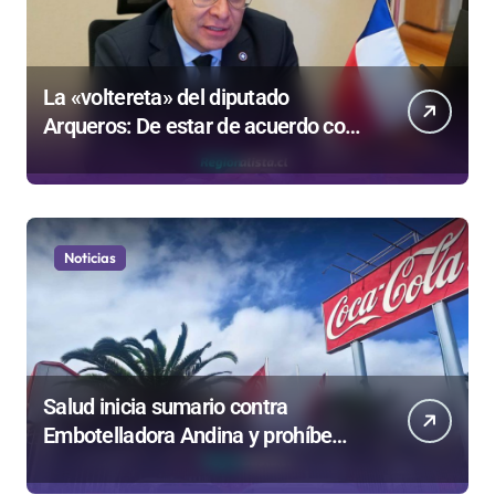
La «voltereta» del diputado
Arqueros: De estar de acuerdo con
privatizar Codelco a defender una
empresa 100% estatal
Noticias
Salud inicia sumario contra
Embotelladora Andina y prohíbe
uso de caldera por graves riesgos
laborales