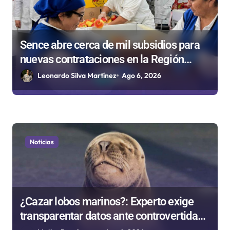
r
a
d
Sence abre cerca de mil subsidios para
a
nuevas contrataciones en la Región
s
Antofagasta
Leonardo Silva Martínez
Ago 6, 2026
Noticias
¿Cazar lobos marinos?: Experto exige
transparentar datos ante controvertida