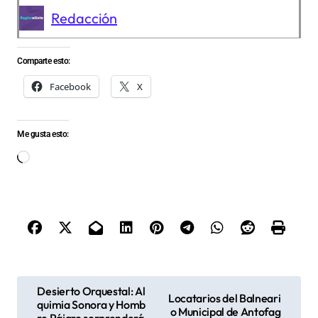
Redacción
Comparte esto:
Facebook
X
Me gusta esto:
Cargando...
N
Desierto Orquestal: Al
Locatarios del Balneari
quimia Sonora y Homb
a
o Municipal de Antofag