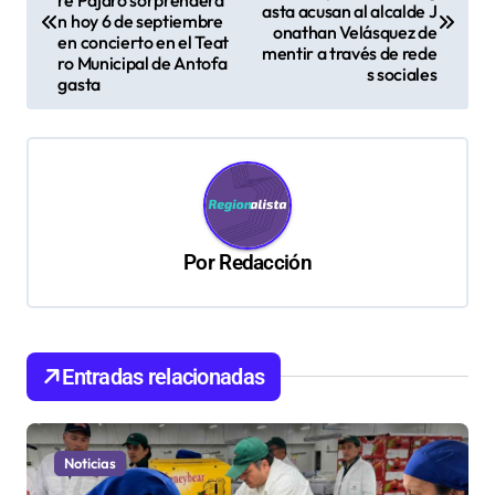
re Pájaro sorprenderá
asta acusan al alcalde J
v
n hoy 6 de septiembre
onathan Velásquez de
en concierto en el Teat
mentir a través de rede
e
ro Municipal de Antofa
s sociales
gasta
g
a
c
i
ó
Por
Redacción
n
d
e
Entradas relacionadas
e
n
t
Noticias