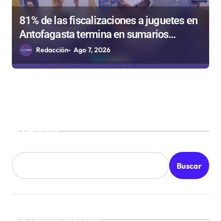
81% de las fiscalizaciones a juguetes en
Antofagasta termina en sumarios
sanitarios
Redacción
Ago 7, 2026
Buscar
Buscar
¡Ultimas Noticias!