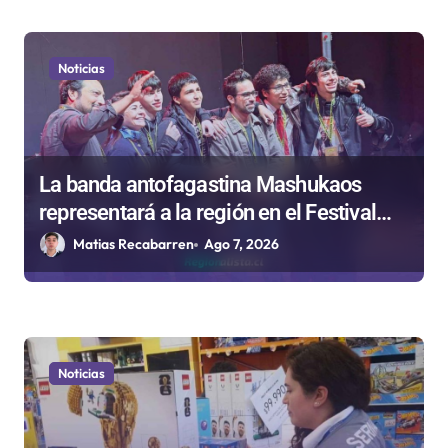
Noticias
La banda antofagastina Mashukaos
representará a la región en el Festival
Rockódromo de Valparaíso
Matias Recabarren
Ago 7, 2026
Noticias