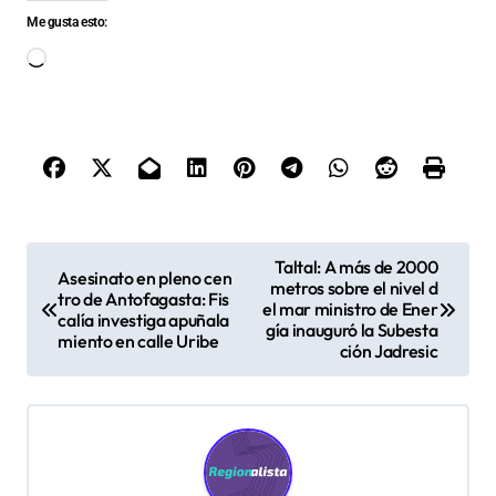
Me gusta esto:
Cargando...
N
Taltal: A más de 2000
Asesinato en pleno cen
metros sobre el nivel d
a
tro de Antofagasta: Fis
el mar ministro de Ener
calía investiga apuñala
v
gía inauguró la Subesta
miento en calle Uribe
ción Jadresic
e
g
a
c