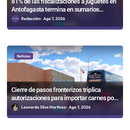
81% de las fiscalizaciones a juguetes en
d
Antofagasta termina en sumarios
a
sanitarios
Redacción
Ago 7, 2026
s
Noticias
Cierre de pasos fronterizos triplica
autorizaciones para importar carnes por
Paso Jama
Leonardo Silva Martínez
Ago 7, 2026