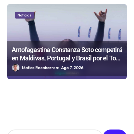
Noticias
Antofagastina Constanza Soto competirá
en Maldivas, Portugal y Brasil por el Tour
Mundial de Bodyboard
Matias Recabarren
Ago 7, 2026
Buscar