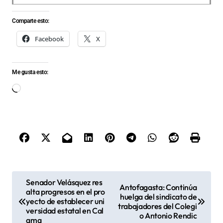
Comparte esto:
Facebook
X
Me gusta esto:
Cargando...
N
Senador Velásquez res
Antofagasta: Continúa
alta progresos en el pro
a
huelga del sindicato de
yecto de establecer uni
trabajadores del Colegi
v
versidad estatal en Cal
o Antonio Rendic
ama