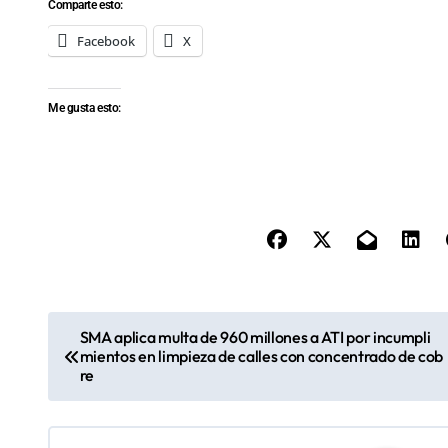
Comparte esto:
Facebook
X
Me gusta esto:
N
SMA aplica multa de 960 millones a ATI por incumpli
mientos en limpieza de calles con concentrado de cob
a
re
v