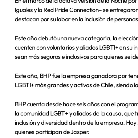
En el marco de la octava versión de la Noche por la Igualdad –evento realizado por Fundación
Iguales y la Red Pride Connection– se entregar
destacan por su labor en la inclusión de persona
Este año debutó una nueva categoría, la elecció
cuenten con voluntarios y aliados LGBTI+ en su in
sean más seguros e inclusivos para quienes se ide
Este año, BHP fue la empresa ganadora por tener
LGBTI+ más grandes y activos de Chile, siendo la
BHP cuenta desde hace seis años con el progra
la comunidad LGBT+ y aliados de la causa, que t
inclusión y diversidad dentro de la empresa. Hoy
quienes participan de Jasper.