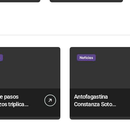
a
Tour Mundial de
Bodyboard
s
Noticias
de pasos
Antofagastina
zos triplica
Constanza Soto
aciones para
competirá en Maldivas,
r carnes por
Portugal y Brasil por el
ama
Tour Mundial de