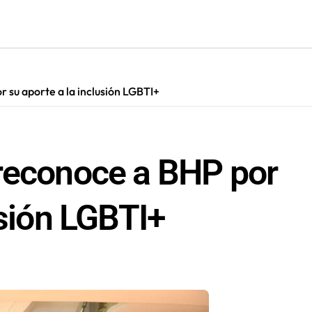
s en Antofagasta termina en sumarios sanitarios
 su aporte a la inclusión LGBTI+
reconoce a BHP por
usión LGBTI+