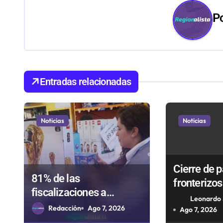
e
P
g
a
c
i
Entradas relacionadas
ó
n
Noticias
Noticias
d
e
Cierre de 
81% de las
fronterizos 
e
fiscalizaciones a
autorizaci
Leonardo 
n
juguetes en Antofagasta
Redacción
Ago 7, 2026
importar c
Ago 7, 2026
termina en sumarios