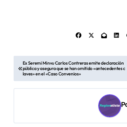
N
Ex Seremi Minvu Carlos Contreras emite declaración
pública y asegura que se han omitido «antecedentes c
a
laves» en el «Caso Convenios»
v
e
P
g
a