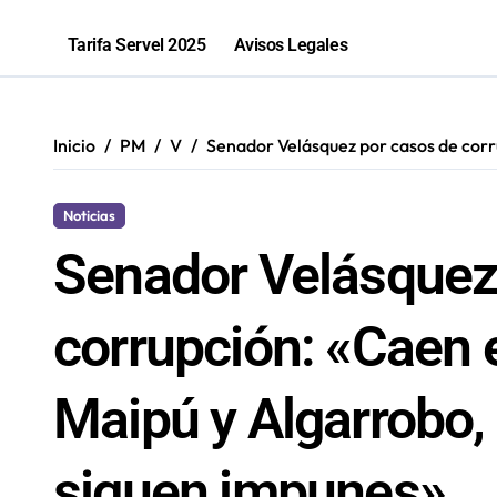
81% de las fiscalizaciones a juguete
Tarifa Servel 2025
Avisos Legales
Inicio
PM
V
Senador Velásquez por casos de corr
Noticias
Senador Velásquez
corrupción: «Caen 
Maipú y Algarrobo,
siguen impunes»