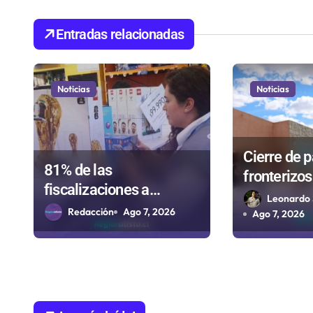
c
i
Entradas relacionadas
ó
n
Noticias
Noticias
d
e
Cierre de 
81% de las
fronterizos 
e
fiscalizaciones a
autorizaci
Leonardo 
n
juguetes en Antofagasta
Redacción
Ago 7, 2026
importar c
Ago 7, 2026
termina en sumarios
t
Paso Jam
sanitarios
r
a