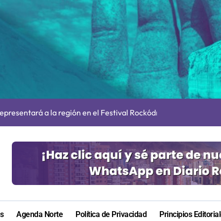
irmado como refuerzo estrella de Unión Española
cautadas tras investigaciones iniciadas en Antofagasta
presentará a la región en el Festival Rockódromo de Valparaís
s en Antofagasta termina en sumarios sanitarios
 autorizaciones para importar carnes por Paso Jama
irá en Maldivas, Portugal y Brasil por el Tour Mundial de Body
ara nuevas contrataciones en la Región Antofagasta
e transparentar datos ante controvertida medida que evalúa el
as
Agenda Norte
Política de Privacidad
Principios Editoria