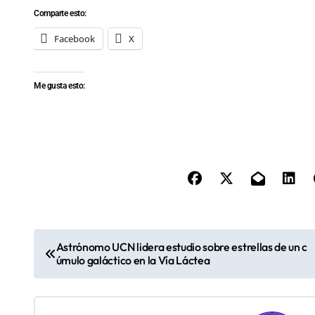
Comparte esto:
Facebook
X
Me gusta esto:
N
Astrónomo UCN lidera estudio sobre estrellas de un c
úmulo galáctico en la Vía Láctea
a
v