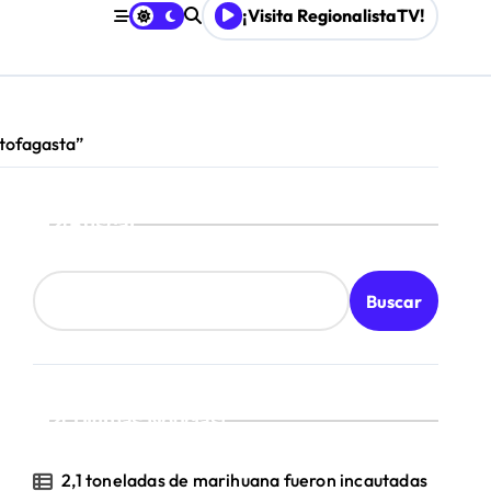
mpresa 100% estatal
¡Visita RegionalistaTV!
les
ntofagasta”
Buscar
Buscar
¡Ultimas Noticias!
2,1 toneladas de marihuana fueron incautadas