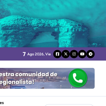
o
7
Ago 2026, Vie
board
 Gobierno
les