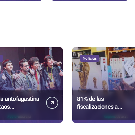
sanitarios
s
Noticias
a antofagastina
81% de las
kaos
fiscalizaciones a
ntará a la región
juguetes en
Antofagasta termina e
romo de
sumarios sanitarios