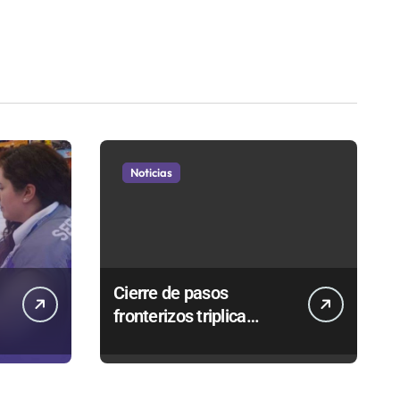
Noticias
Cierre de pasos
fronterizos triplica
autorizaciones para
n
importar carnes por
Paso Jama