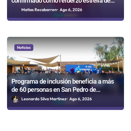
confirmado como refuerzo estrella de
Unión Española
Matias Recabarren
Ago 6, 2026
Noticias
Programa de inclusión beneficia a más
de 60 personas en San Pedro de
Atacama
Leonardo Silva Martínez
Ago 6, 2026