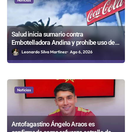
n
t
r
Salud inicia sumario contra
a
Embotelladora Andina y prohíbe uso de
d
caldera por graves riesgos laborales
Leonardo Silva Martínez
Ago 6, 2026
a
s
Noticias
Antofagastino Ángelo Araos es