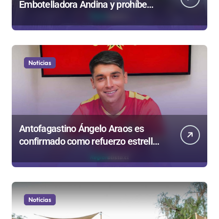
Embotelladora Andina y prohíbe
uso de caldera por graves riesgos
laborales
Noticias
Antofagastino Ángelo Araos es
confirmado como refuerzo estrella
de Unión Española
Noticias