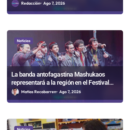
en Antofagasta
Redacción
Ago 7, 2026
a
s
Noticias
La banda antofagastina Mashukaos
representará a la región en el Festival
Rockódromo de Valparaíso
Matias Recabarren
Ago 7, 2026
Noticias