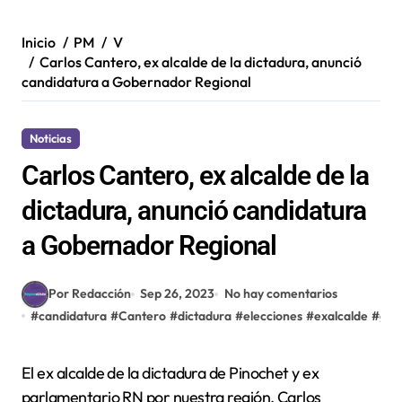
Inicio
PM
V
Carlos Cantero, ex alcalde de la dictadura, anunció
candidatura a Gobernador Regional
Noticias
Carlos Cantero, ex alcalde de la
dictadura, anunció candidatura
a Gobernador Regional
Por Redacción
Sep 26, 2023
No hay comentarios
#
candidatura
#
Cantero
#
dictadura
#
elecciones
#
exalcalde
#
gob
El ex alcalde de la dictadura de Pinochet y ex
parlamentario RN por nuestra región, Carlos