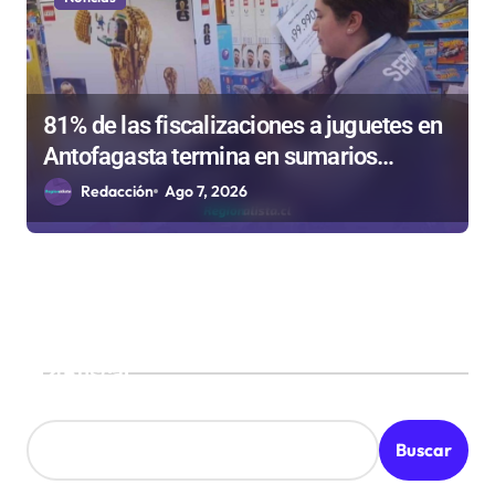
81% de las fiscalizaciones a juguetes en
Antofagasta termina en sumarios
sanitarios
Redacción
Ago 7, 2026
Buscar
Buscar