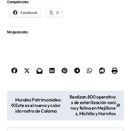
Comparte esto:
Facebook
X
Me gusta esto:
N
Realizan 800 operativo
Murales Patrimoniales:
s de esterilización cani
a
Este es el nuevo y color
na y felina en Mejillone
ido rostro de Calama
v
s, Michilla y Hornitos
e