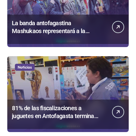
La banda antofagastina
Mashukaos representará a la
región en el Festival Rockódromo
de Valparaíso
Noticias
81% de las fiscalizaciones a
juguetes en Antofagasta termina
en sumarios sanitarios