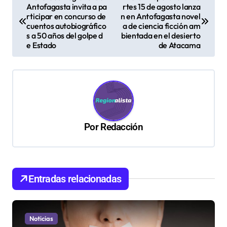
Antofagasta invita a pa
rtes 15 de agosto lanza
a
rticipar en concurso de
n en Antofagasta novel
v
cuentos autobiográfico
a de ciencia ficción am
s a 50 años del golpe d
bientada en el desierto
e
e Estado
de Atacama
g
a
c
i
ó
Por
Redacción
n
d
e
Entradas relacionadas
e
n
Noticias