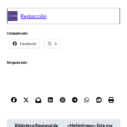
Redacción
Comparte esto:
Facebook
X
Me gusta esto:
N
Biblioteca Regional de
«Metántropo»: Este ma