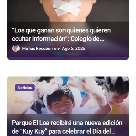
t
r
a
d
“Los que ganan son quienes quieren
ocultar información”: Colegio de
a
Periodistas cuestiona la “Ley Mordaza
Matias Recabarren
Ago 5, 2026
s
2.0”
Noticias
Parque El Loa recibirá una nueva edición
de “Kuy Kuy” para celebrar el Día del