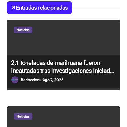
e
Entradas relacionadas
e
n
Noticias
t
r
a
d
2,1 toneladas de marihuana fueron
incautadas tras investigaciones iniciadas
a
en Antofagasta
Redacción
Ago 7, 2026
s
Noticias