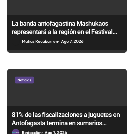
La banda antofagastina Mashukaos
representará a la región en el Festival
Rockódromo de Valparaíso
Matias Recabarren
Ago 7, 2026
Noticias
81% de las fiscalizaciones a juguetes en
Antofagasta termina en sumarios
sanitarios
Redacción
Ago 7, 2026