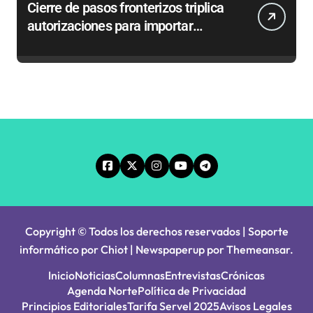
Cierre de pasos fronterizos triplica
autorizaciones para importar
carnes por Paso Jama
Copyright © Todos los derechos reservados | Soporte
informático por Chiot
|
Newspaperup
por
Themeansar
.
Inicio
Noticias
Columnas
Entrevistas
Crónicas
Agenda Norte
Política de Privacidad
Principios Editoriales
Tarifa Servel 2025
Avisos Legales