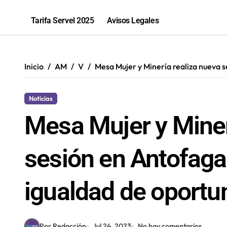
“Los que ganan son quienes quieren o
Tarifa Servel 2025
Avisos Legales
81% de las fiscalizaciones a juguete
Inicio
AM
V
Mesa Mujer y Minería realiza nueva 
Noticias
Mesa Mujer y Miner
sesión en Antofaga
igualdad de oportu
Por Redacción
Jul 24, 2023
No hay comentarios