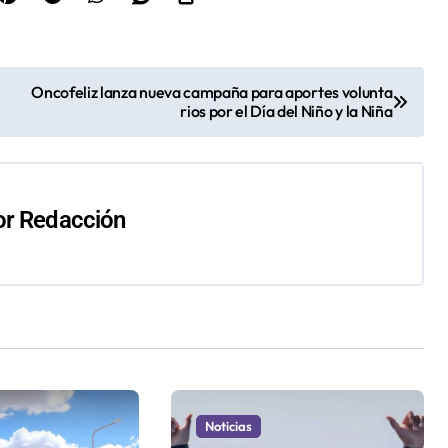
Oncofeliz lanza nueva campaña para aportes volunta
rios por el Día del Niño y la Niña
or
Redacción
Noticias