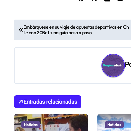
N
Embárquese en su viaje de apuestas deportivas en Ch
ile con 20Bet: una guía paso a paso
a
v
e
P
g
a
c
Entradas relacionadas
i
ó
Noticias
Noticias