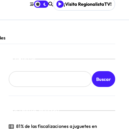
¡Visita RegionalistaTV!
Mordaza 2.0”
des
Buscar
Buscar
¡Ultimas Noticias!
81% de las fiscalizaciones a juguetes en