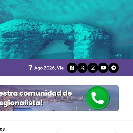
Mordaza 2.0”
board
7
Ago 2026, Vie
 Gobierno
mpresa 100% estatal
les
les