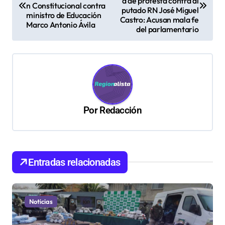
a de protesta contra di
n Constitucional contra
v
putado RN José Miguel
ministro de Educación
Castro: Acusan mala fe
Marco Antonio Ávila
e
del parlamentario
g
a
c
i
ó
Por
Redacción
n
d
e
Entradas relacionadas
e
n
Noticias
t