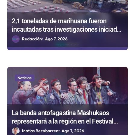
r
a
d
2,1 toneladas de marihuana fueron
incautadas tras investigaciones iniciadas
a
en Antofagasta
Redacción
Ago 7, 2026
s
Noticias
La banda antofagastina Mashukaos
representará a la región en el Festival
Rockódromo de Valparaíso
Matias Recabarren
Ago 7, 2026