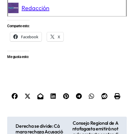
Redacción
Comparte esto:
Facebook
X
Me gusta esto:
N
Consejo Regional de A
Derecha se divide: Cá
ntofagasta emitirá not
a
mara rechaza Acusació