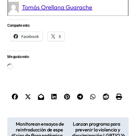
Tomás Orellana Guarache
Comparte esto:
Facebook
X
Me gusta esto:
Cargando...
N
Monitorean ensayos de
Lanzan programa para
reintroducción de espe
prevenir la violencia y
a
cies de flora endémica
discriminación LGBTIQ