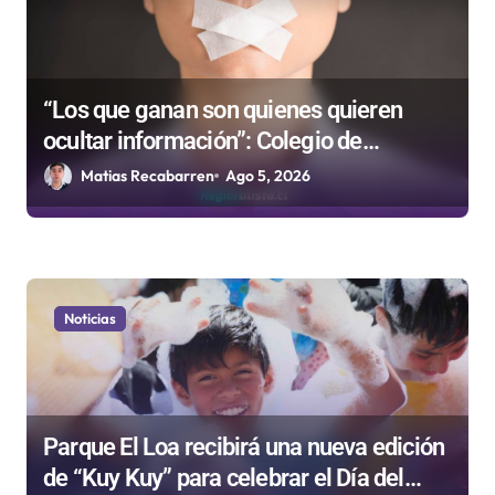
r
a
d
a
“Los que ganan son quienes quieren
ocultar información”: Colegio de
s
Periodistas cuestiona la “Ley Mordaza
Matias Recabarren
Ago 5, 2026
2.0”
Noticias
Parque El Loa recibirá una nueva edición
de “Kuy Kuy” para celebrar el Día del