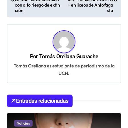
v
con alto riesgo de extin
+ en liceos de Antofaga
ción
sta
e
g
a
c
i
Por
Tomás Orellana Guarache
ó
Tomás Orellana es estudiante de periodismo de la
n
UCN.
d
e
e
Entradas relacionadas
n
t
Noticias