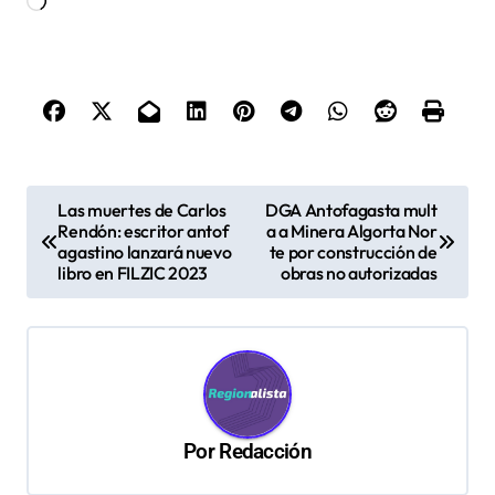
Cargando...
N
Las muertes de Carlos
DGA Antofagasta mult
Rendón: escritor antof
a a Minera Algorta Nor
a
agastino lanzará nuevo
te por construcción de
v
libro en FILZIC 2023
obras no autorizadas
e
g
a
c
Por
Redacción
i
ó