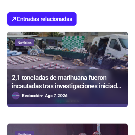
n
d
Entradas relacionadas
e
e
Noticias
n
t
r
2,1 toneladas de marihuana fueron
a
incautadas tras investigaciones iniciadas
d
en Antofagasta
Redacción
Ago 7, 2026
a
s
Noticias