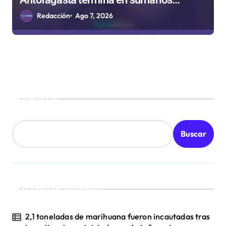
sanitarios
Redacción
Ago 7, 2026
Buscar
Buscar
¡Ultimas Noticias!
2,1 toneladas de marihuana fueron incautadas tras