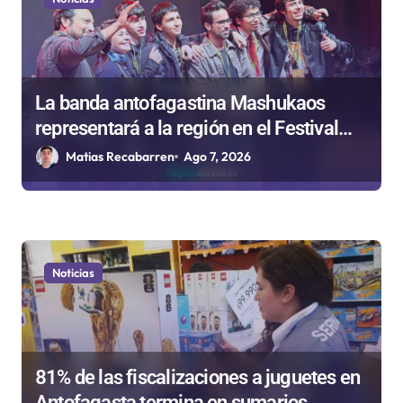
La banda antofagastina Mashukaos
representará a la región en el Festival
Rockódromo de Valparaíso
Matias Recabarren
Ago 7, 2026
Noticias
81% de las fiscalizaciones a juguetes en
Antofagasta termina en sumarios