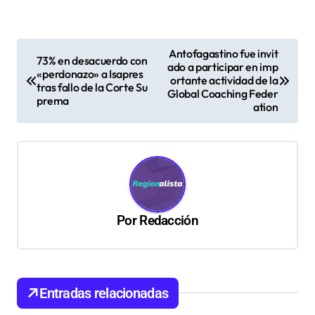
N
Antofagastino fue invit
73% en desacuerdo con
ado a participar en imp
a
«perdonazo» a Isapres
ortante actividad de la
tras fallo de la Corte Su
v
Global Coaching Feder
prema
ation
e
g
a
c
i
Por
Redacción
ó
n
d
Entradas relacionadas
e