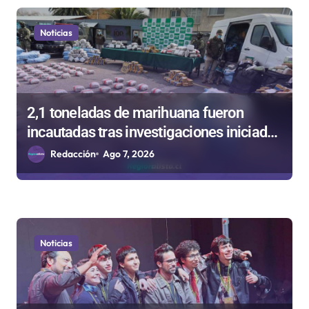
e
n
Noticias
t
r
a
2,1 toneladas de marihuana fueron
d
incautadas tras investigaciones iniciadas
a
en Antofagasta
Redacción
Ago 7, 2026
s
Noticias