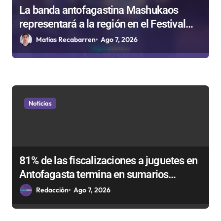
La banda antofagastina Mashukaos
representará a la región en el Festival
Rockódromo de Valparaíso
Matias Recabarren
Ago 7, 2026
Noticias
81% de las fiscalizaciones a juguetes en
Antofagasta termina en sumarios
sanitarios
Redacción
Ago 7, 2026