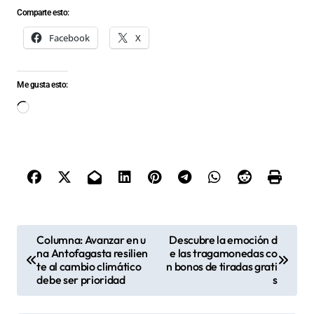
Comparte esto:
Facebook
X
Me gusta esto:
Cargando...
N
Columna: Avanzar en u
Descubre la emoción d
na Antofagasta resilien
e las tragamonedas co
a
te al cambio climático
n bonos de tiradas grati
v
debe ser prioridad
s
e