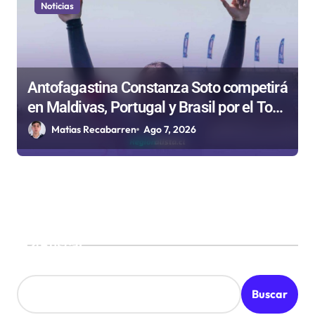
Noticias
Antofagastina Constanza Soto competirá
en Maldivas, Portugal y Brasil por el Tour
Mundial de Bodyboard
Matias Recabarren
Ago 7, 2026
Buscar
Buscar