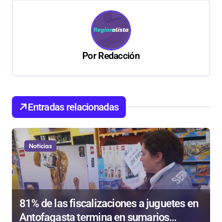
g
a
c
Por
Redacción
i
ó
n
d
Entradas relacionadas
e
e
Noticias
n
t
r
81% de las fiscalizaciones a juguetes en
a
Antofagasta termina en sumarios