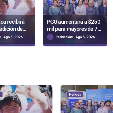
oa recibirá
PGU aumentará a $250
edición de
mil para mayores de 75
para celebrar
años gracias a la
n
Ago 5, 2026
Redacción
Ago 5, 2026
Niño
reforma aprobada el
2025
s
Noticias