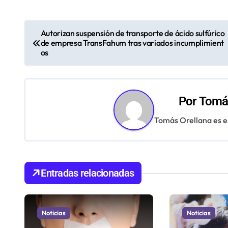
N
Autorizan suspensión de transporte de ácido sulfúrico
de empresa TransFahum tras variados incumplimient
a
os
v
e
Por
Tomás
g
Tomás Orellana es e
a
c
i
Entradas relacionadas
ó
n
Noticias
Noticias