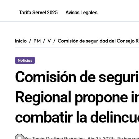
Récord en Chile: Novandino Litio ina
Tarifa Servel 2025
Avisos Legales
“Los que ganan son quienes quieren o
Inicio
PM
V
Comisión de seguridad del Consejo Re
Noticias
Comisión de seguri
Regional propone in
combatir la delincu
Por Tomás Orellana Guarache
Abr 25, 2023
No hay com