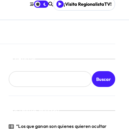
¡Visita RegionalistaTV!
Mordaza 2.0”
Buscar
Buscar
¡Ultimas Noticias!
“Los que ganan son quienes quieren ocultar