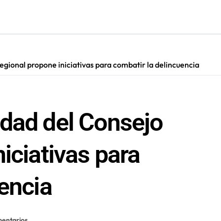
ugura ruta eléctrica de carga de casi 500 kilómetros
cultar información”: Colegio de Periodistas cuestiona la “Ley 
gional propone iniciativas para combatir la delincuencia
dad del Consejo
iciativas para
encia
entarios