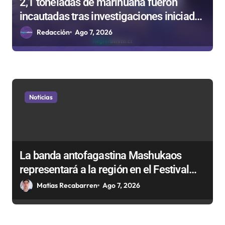
2,1 toneladas de marihuana fueron
d
incautadas tras investigaciones iniciadas
a
en Antofagasta
Redacción
Ago 7, 2026
s
Noticias
La banda antofagastina Mashukaos
representará a la región en el Festival
Rockódromo de Valparaíso
Matias Recabarren
Ago 7, 2026