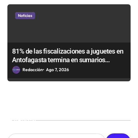
Noticias
81% de las fiscalizaciones a juguetes en
Antofagasta termina en sumarios
sanitarios
Redacción
Ago 7, 2026
Buscar