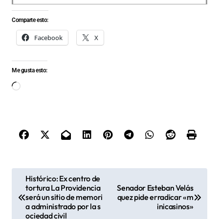
Comparte esto:
Facebook
X
Me gusta esto:
Cargando...
N
Histórico: Ex centro de
tortura La Providencia
Senador Esteban Velás
a
será un sitio de memori
quez pide erradicar «m
v
a administrado por la s
inicasinos»
ociedad civil