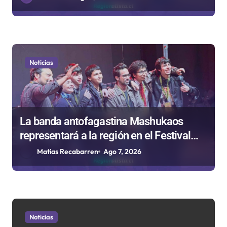
a
s
Noticias
La banda antofagastina Mashukaos
representará a la región en el Festival
Rockódromo de Valparaíso
Matias Recabarren
Ago 7, 2026
Noticias