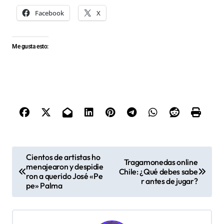
Facebook
X
Me gusta esto:
N
Cientos de artistas ho
Tragamonedas online
menajearon y despidie
a
Chile: ¿Qué debes sabe
ron a querido José «Pe
r antes de jugar?
v
pe» Palma
e
g