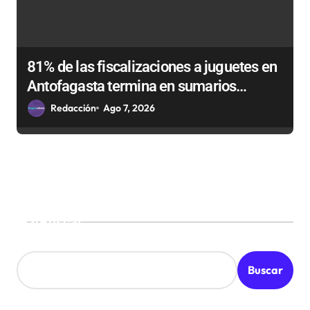
81% de las fiscalizaciones a juguetes en
Antofagasta termina en sumarios
sanitarios
Redacción
Ago 7, 2026
Buscar
Buscar