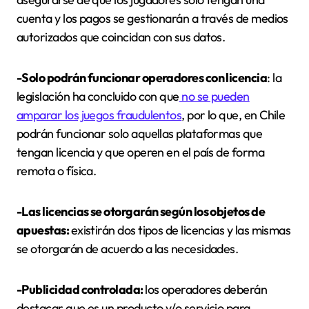
cuenta y los pagos se gestionarán a través de medios
autorizados que coincidan con sus datos.
-Solo podrán funcionar operadores con licencia
: la
legislación ha concluido con que
no se pueden
amparar los juegos fraudulentos
, por lo que, en Chile
podrán funcionar solo aquellas plataformas que
tengan licencia y que operen en el país de forma
remota o física.
-Las licencias se otorgarán según los objetos de
apuestas:
existirán dos tipos de licencias y las mismas
se otorgarán de acuerdo a las necesidades.
-Publicidad controlada:
los operadores deberán
destacar que es un producto y/o servicio para