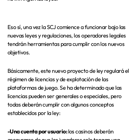
Eso sí, una vez la SCJ comience a funcionar bajo las
nuevas leyes y regulaciones, los operadores legales
tendrán herramientas para cumplir con los nuevos
objetivos.
Básicamente, este nuevo proyecto de ley regulará el
régimen de licencias y de explotación de las
plataformas de juego. Se ha determinado que las
licencias pueden ser generales o especiales, pero
todas deberán cumplir con algunos conceptos
establecidos por la ley:
-Una cuenta por usuario:
los casinos deberán
asegurarse de que los jugadores solo tengan una