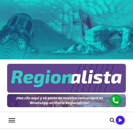
Saltar
al
contenido