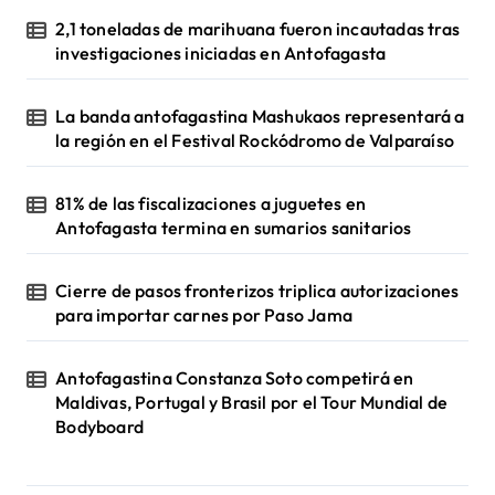
2,1 toneladas de marihuana fueron incautadas tras
investigaciones iniciadas en Antofagasta
La banda antofagastina Mashukaos representará a
la región en el Festival Rockódromo de Valparaíso
81% de las fiscalizaciones a juguetes en
Antofagasta termina en sumarios sanitarios
Cierre de pasos fronterizos triplica autorizaciones
para importar carnes por Paso Jama
Antofagastina Constanza Soto competirá en
Maldivas, Portugal y Brasil por el Tour Mundial de
Bodyboard