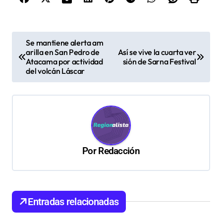
N
Se mantiene alerta am
arilla en San Pedro de
Así se vive la cuarta ver
a
Atacama por actividad
sión de Sarna Festival
v
del volcán Láscar
e
g
a
c
Por
Redacción
i
ó
n
d
Entradas relacionadas
e