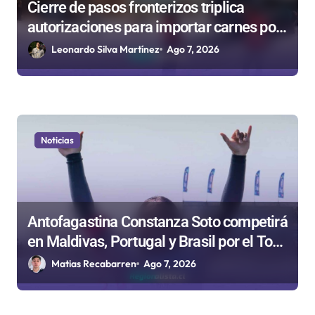
Cierre de pasos fronterizos triplica
autorizaciones para importar carnes por
Paso Jama
Leonardo Silva Martínez
Ago 7, 2026
Noticias
Antofagastina Constanza Soto competirá
en Maldivas, Portugal y Brasil por el Tour
Mundial de Bodyboard
Matias Recabarren
Ago 7, 2026