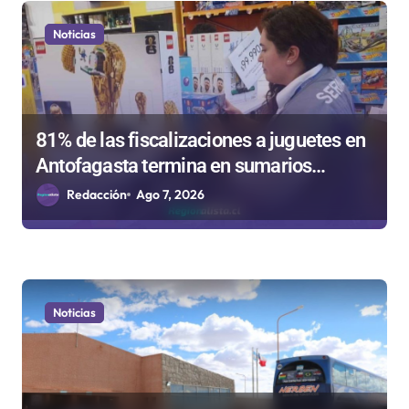
e
Noticias
n
t
r
81% de las fiscalizaciones a juguetes en
a
Antofagasta termina en sumarios
d
sanitarios
Redacción
Ago 7, 2026
a
s
Noticias