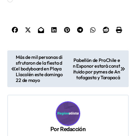
N
Más de mil personas di
Pabellón de ProChile e
sfrutaron de la fiesta d
a
n Exponor estará const
el bodyboard en Playa
ituido por pymes de An
v
Llacolén este domingo
tofagasta y Tarapacá
22 de mayo
e
g
a
c
i
Por
Redacción
ó