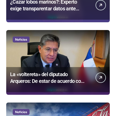
¿Cazar lobos marinos?: Experto
exige transparentar datos ante
controvertida medida que evalúa el
Gobierno
Noticias
La «voltereta» del diputado
Arqueros: De estar de acuerdo con
privatizar Codelco a defender una
empresa 100% estatal
Noticias