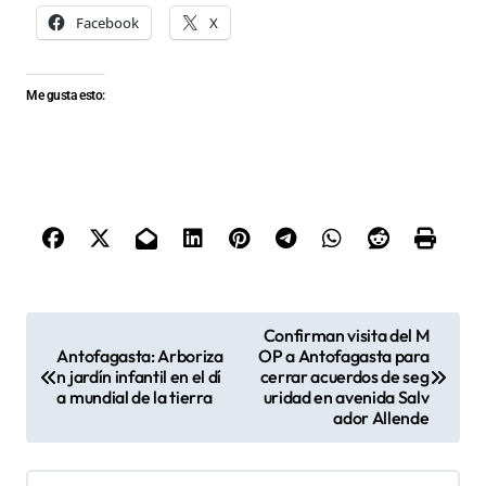
Facebook
X
Me gusta esto:
N
Confirman visita del M
Antofagasta: Arboriza
OP a Antofagasta para
a
n jardín infantil en el dí
cerrar acuerdos de seg
v
a mundial de la tierra
uridad en avenida Salv
ador Allende
e
g