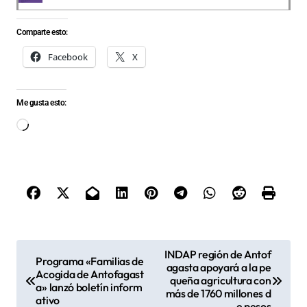
Comparte esto:
Facebook
X
Me gusta esto:
Cargando...
N
INDAP región de Antof
Programa «Familias de
agasta apoyará a la pe
a
Acogida de Antofagast
queña agricultura con
a» lanzó boletín inform
v
más de 1760 millones d
ativo
e pesos