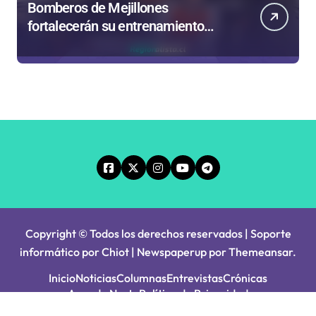
Bomberos de Mejillones
fortalecerán su entrenamiento
para enfrentar emergencias
complejas
Copyright © Todos los derechos reservados | Soporte
informático por Chiot
|
Newspaperup
por
Themeansar
.
Inicio
Noticias
Columnas
Entrevistas
Crónicas
Agenda Norte
Política de Privacidad
Principios Editoriales
Tarifa Servel 2025
Avisos Legales