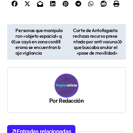
N
Personas que manipula
Corte de Antofagasta
ron «objeto espacial» q
rechaza recurso prese
a
ue cayó en zona cordill
ntado por anti vacuna
v
erana se encuentran b
que buscaba anular el
ajo vigilancia
«pase de movilidad»
e
g
a
c
i
Por
Redacción
ó
n
d
Entradas relacionadas