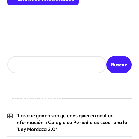
e
e
n
t
Buscar
r
a
d
Buscar
a
s
¡Ultimas Noticias!
“Los que ganan son quienes quieren ocultar
información”: Colegio de Periodistas cuestiona la
“Ley Mordaza 2.0”