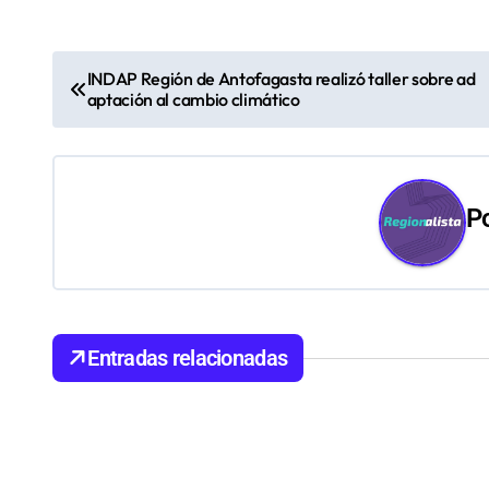
N
INDAP Región de Antofagasta realizó taller sobre ad
aptación al cambio climático
a
v
e
P
g
a
c
Entradas relacionadas
i
ó
n