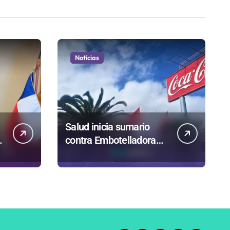
Noticias
Salud inicia sumario
contra Embotelladora
Andina y prohíbe uso de
caldera por graves
riesgos laborales