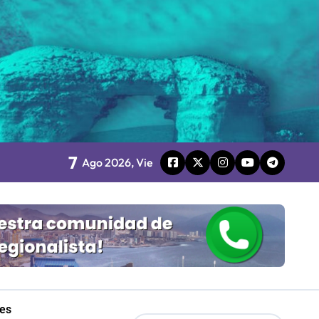
 Gobierno
mpresa 100% estatal
les
7
Ago 2026, Vie
Mordaza 2.0”
les