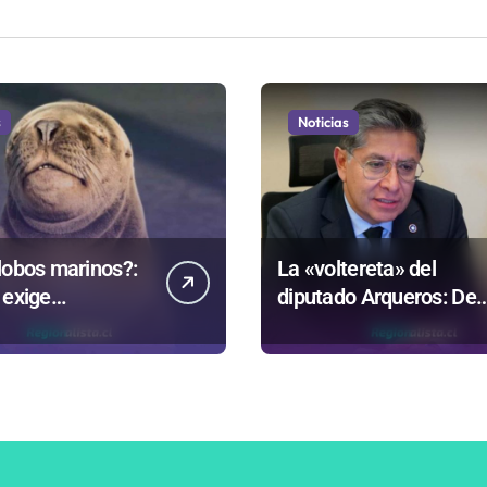
s
Noticias
lobos marinos?:
La «voltereta» del
 exige
diputado Arqueros: De
rentar datos
estar de acuerdo con
ntrovertida
privatizar Codelco a
que evalúa el
defender una empresa
no
100% estatal