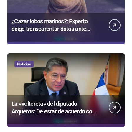
¿Cazar lobos marinos?: Experto
exige transparentar datos ante
controvertida medida que evalúa el
Gobierno
Noticias
La «voltereta» del diputado
Arqueros: De estar de acuerdo con
privatizar Codelco a defender una
empresa 100% estatal