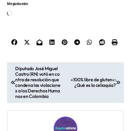
Me gusta esto:
Cargando...
N
Diputado José Miguel
Castro (RN) votó en co
a
ntra de resolución que
«100% libre de gluten»:
v
condena las violacione
¿Qué es la celiaquía?
s a los Derechos Huma
e
nos en Colombia
g
a
c