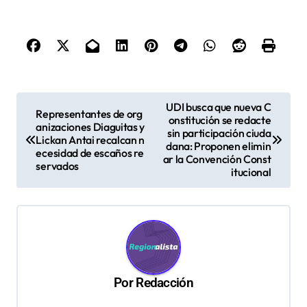
N
UDI busca que nueva C
Representantes de org
onstitución se redacte
a
anizaciones Diaguitas y
sin participación ciuda
Lickan Antai recalcan n
v
dana: Proponen elimin
ecesidad de escaños re
ar la Convención Const
servados
e
itucional
g
a
c
i
ó
Por
Redacción
n