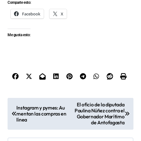
Comparte esto:
Facebook
X
Me gusta esto:
N
El oficio de la diputada
Instagram y pymes: Au
Paulina Núñez contra el
a
mentan las compras en
Gobernador Marítimo
línea
v
de Antofagasta
e