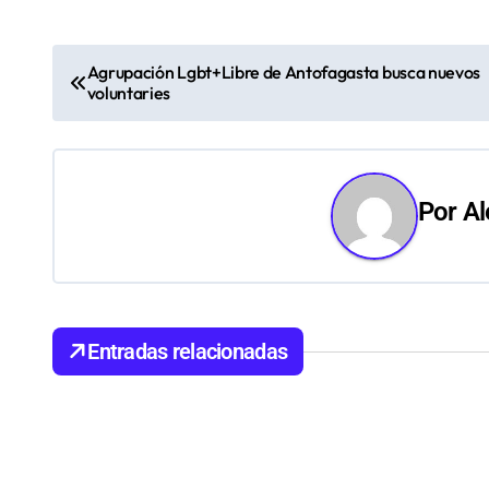
N
Agrupación Lgbt+Libre de Antofagasta busca nuevos
voluntaries
a
v
e
Por
Al
g
a
c
Entradas relacionadas
i
ó
n