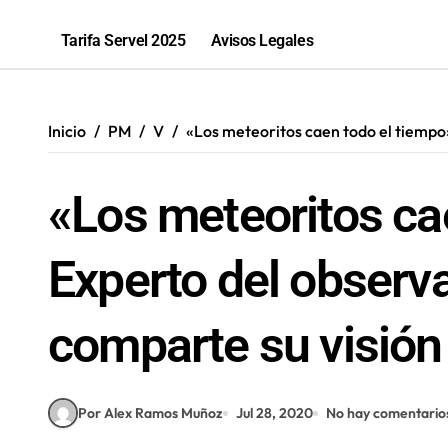
Sence abre cerca de mil subsidios p
Tarifa Servel 2025
Avisos Legales
Inicio
PM
V
«Los meteoritos caen todo el tiempo
«Los meteoritos ca
Experto del observ
comparte su visión
Por Alex Ramos Muñoz
Jul 28, 2020
No hay comentario