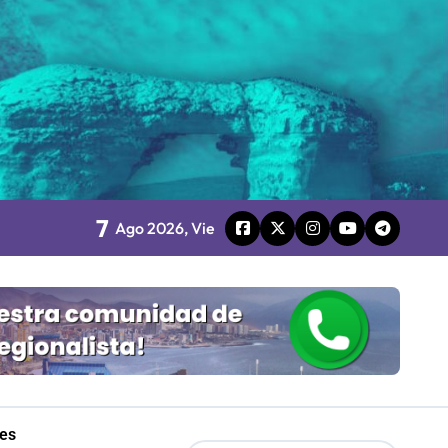
 Gobierno
mpresa 100% estatal
les
7
Ago 2026, Vie
Mordaza 2.0”
les