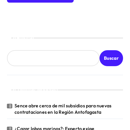
e
e
n
t
Buscar
r
a
d
Buscar
a
s
¡Ultimas Noticias!
Sence abre cerca de mil subsidios para nuevas
contrataciones en la Región Antofagasta
¿Cazar lobos marinos?: Experto exige