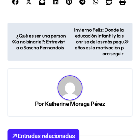
N
Invierno Feliz: Donde la
¿Qué es ser una person
educación infantil y la s
a
a no binarie?: Entrevist
onrisa de los más pequ
v
a a Sascha Fernandois
eños es la motivación p
ara seguir
e
g
a
c
i
Por
Katherine Moraga Pérez
ó
n
d
Entradas relacionadas