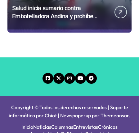
Salud inicia sumario contra
Embotelladora Andina y prohíbe
uso de caldera por graves riesgos
laborales
Copyright © Todos los derechos reservados | Soporte
informático por Chiot
|
Newspaperup
por
Themeansar
.
Inicio
Noticias
Columnas
Entrevistas
Crónicas
Agenda Norte
Política de Privacidad