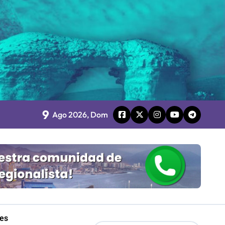
o
9
board
Ago 2026, Dom
 Gobierno
mpresa 100% estatal
les
les