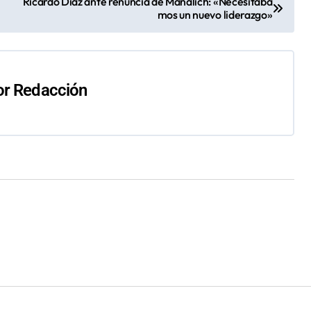
Ricardo Díaz ante renuncia de Mañalich: «Necesitába
mos un nuevo liderazgo»
or
Redacción