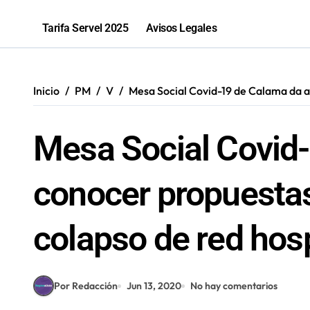
2,1 toneladas de marihuana fueron in
Tarifa Servel 2025
Avisos Legales
Inicio
PM
V
Mesa Social Covid-19 de Calama da a
Mesa Social Covid
conocer propuestas
colapso de red hosp
Por Redacción
Jun 13, 2020
No hay comentarios