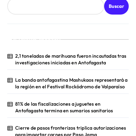
d
Buscar
a
s
¡Ultimas Noticias!
2,1 toneladas de marihuana fueron incautadas tras
investigaciones iniciadas en Antofagasta
La banda antofagastina Mashukaos representará a
la región en el Festival Rockódromo de Valparaíso
81% de las fiscalizaciones a juguetes en
Antofagasta termina en sumarios sanitarios
Cierre de pasos fronterizos triplica autorizaciones
para importar carnes por Paso Jama