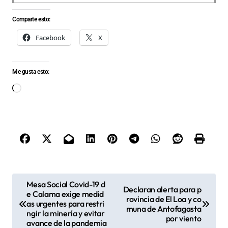
Comparte esto:
Facebook
X
Me gusta esto:
Cargando...
N
Mesa Social Covid-19 d
Declaran alerta para p
e Calama exige medid
a
rovincia de El Loa y co
as urgentes para restri
muna de Antofagasta
v
ngir la minería y evitar
por viento
avance de la pandemia