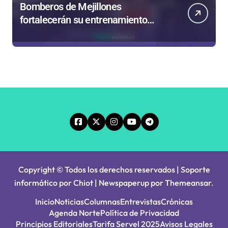
Bomberos de Mejillones
fortalecerán su entrenamiento
para enfrentar emergencias
complejas
Copyright © Todos los derechos reservados | Soporte
informático por Chiot
|
Newspaperup
por
Themeansar
.
Inicio
Noticias
Columnas
Entrevistas
Crónicas
Agenda Norte
Política de Privacidad
Principios Editoriales
Tarifa Servel 2025
Avisos Legales