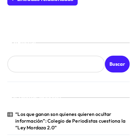
e
e
n
t
Buscar
r
a
Buscar
d
a
s
¡Ultimas Noticias!
“Los que ganan son quienes quieren ocultar
información”: Colegio de Periodistas cuestiona la
“Ley Mordaza 2.0”