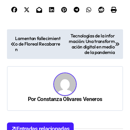
N
Tecnologías de la infor
Lamentan fallecimient
mación: Una transform
a
o de Floreal Recabarre
ación digital en medio
n
v
de la pandemia
e
g
a
c
Por
Constanza Olivares Veneros
i
ó
n
d
Entradas relacionadas