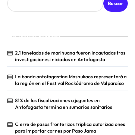
Buscar
d
a
s
¡Ultimas Noticias!
2,1 toneladas de marihuana fueron incautadas tras
investigaciones iniciadas en Antofagasta
La banda antofagastina Mashukaos representará a
la región en el Festival Rockódromo de Valparaíso
81% de las fiscalizaciones a juguetes en
Antofagasta termina en sumarios sanitarios
Cierre de pasos fronterizos triplica autorizaciones
para importar carnes por Paso Jama