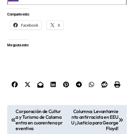
Comparte esto:
Facebook
X
Me gusta esto:
N
Corporación de Cultur
Columna: Levantamie
a y Turismo de Calama
nto antirracista en EEU
a
entra en cuarentena pr
U ¡Justicia para George
v
eventiva
Floyd!