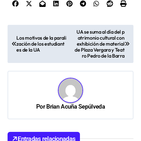
N
UA se suma al día del p
Los motivos de la parali
atrimonio cultural con
a
zación de los estudiant
exhibición de material
v
es de la UA
de Plaza Vergara y Teat
ro Pedro de la Barra
e
g
a
c
i
Por
Brian Acuña Sepúlveda
ó
n
d
Entradas relacionadas