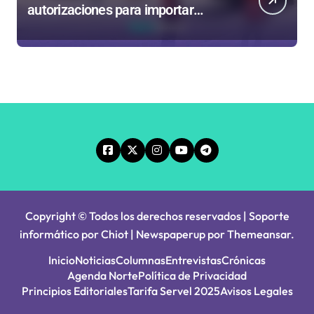
autorizaciones para importar
carnes por Paso Jama
Copyright © Todos los derechos reservados | Soporte
informático por Chiot
|
Newspaperup
por
Themeansar
.
Inicio
Noticias
Columnas
Entrevistas
Crónicas
Agenda Norte
Política de Privacidad
Principios Editoriales
Tarifa Servel 2025
Avisos Legales