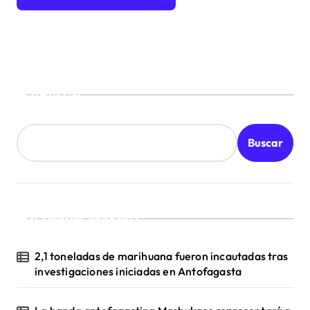
e
e
n
t
Buscar
r
a
d
Buscar
a
s
¡Ultimas Noticias!
2,1 toneladas de marihuana fueron incautadas tras
investigaciones iniciadas en Antofagasta