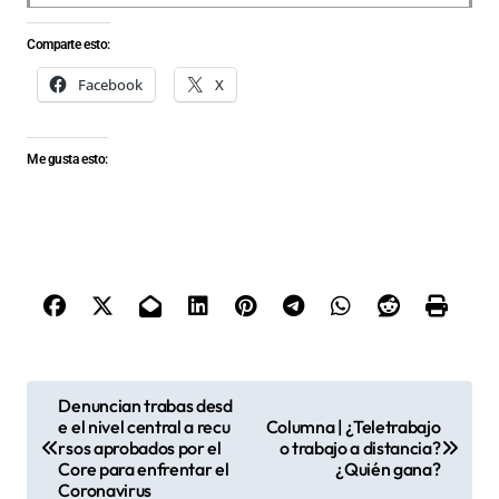
Comparte esto:
Facebook
X
Me gusta esto:
N
Denuncian trabas desd
e el nivel central a recu
Columna | ¿Teletrabajo
a
rsos aprobados por el
o trabajo a distancia?
v
Core para enfrentar el
¿Quién gana?
Coronavirus