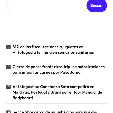
d
Buscar
a
s
¡Ultimas Noticias!
81% de las fiscalizaciones a juguetes en
Antofagasta termina en sumarios sanitarios
Cierre de pasos fronterizos triplica autorizaciones
para importar carnes por Paso Jama
Antofagastina Constanza Soto competirá en
Maldivas, Portugal y Brasil por el Tour Mundial de
Bodyboard
Sence abre cerca de mil subsidios para nuevas