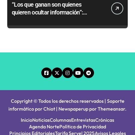
“Los que ganan son quienes
quieren ocultar información”:
Colegio de Periodistas cuestiona la
“Ley Mordaza 2.0”
Copyright © Todos los derechos reservados | Soporte
informático por Chiot
|
Newspaperup
por
Themeansar
.
Inicio
Noticias
Columnas
Entrevistas
Crónicas
Agenda Norte
Política de Privacidad
Principios Editoriales
Tarifa Servel 2025
Avisos Legales