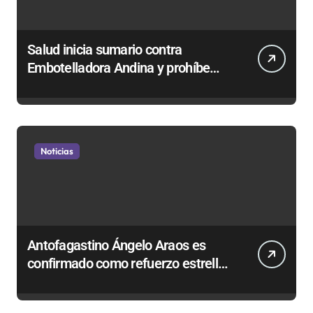
Salud inicia sumario contra
Embotelladora Andina y prohíbe
uso de caldera por graves riesgos
laborales
Noticias
Antofagastino Ángelo Araos es
confirmado como refuerzo estrella
de Unión Española