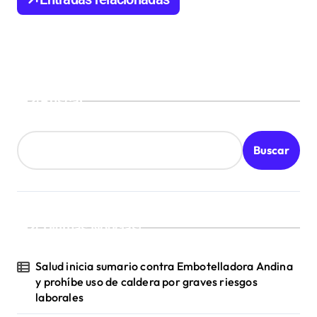
e
e
n
t
Buscar
r
a
d
Buscar
a
s
¡Ultimas Noticias!
Salud inicia sumario contra Embotelladora Andina
y prohíbe uso de caldera por graves riesgos
laborales