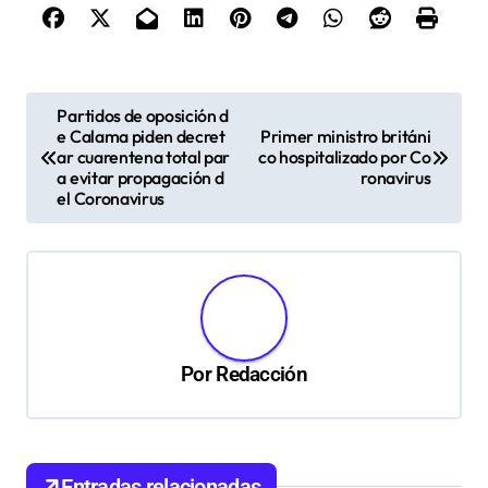
N
Partidos de oposición d
e Calama piden decret
Primer ministro británi
a
ar cuarentena total par
co hospitalizado por Co
v
a evitar propagación d
ronavirus
el Coronavirus
e
g
a
c
i
Por
Redacción
ó
n
d
Entradas relacionadas