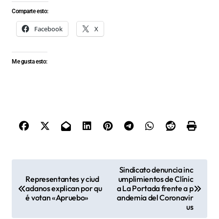
Comparte esto:
Facebook
X
Me gusta esto:
N
Sindicato denuncia inc
Representantes y ciud
umplimientos de Clínic
a
adanos explican por qu
a La Portada frente a p
v
é votan «Apruebo»
andemia del Coronavir
us
e