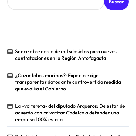
d
Buscar
a
s
¡Ultimas Noticias!
Sence abre cerca de mil subsidios para nuevas
contrataciones en la Región Antofagasta
¿Cazar lobos marinos?: Experto exige
transparentar datos ante controvertida medida
que evalúa el Gobierno
La «voltereta» del diputado Arqueros: De estar de
acuerdo con privatizar Codelco a defender una
empresa 100% estatal