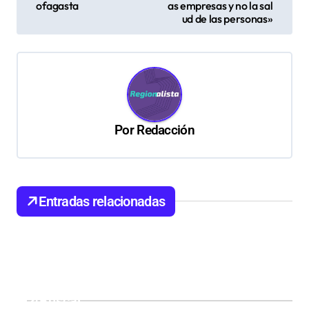
v
ofagasta
as empresas y no la sal
ud de las personas»
e
g
a
c
i
Por
Redacción
ó
n
d
Entradas relacionadas
e
e
n
t
Buscar
r