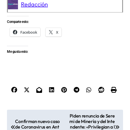
Redacción
Comparte esto:
Facebook
X
Me gusta esto:
N
Piden renuncia de Sere
Confirman nuevo caso
mi de Minería y del Inte
a
de Coronavirus en Ant
ndente: «Privilegian a l