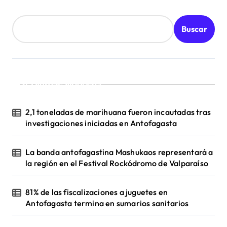
a
d
Buscar
a
s
¡Ultimas Noticias!
2,1 toneladas de marihuana fueron incautadas tras
investigaciones iniciadas en Antofagasta
La banda antofagastina Mashukaos representará a
la región en el Festival Rockódromo de Valparaíso
81% de las fiscalizaciones a juguetes en
Antofagasta termina en sumarios sanitarios